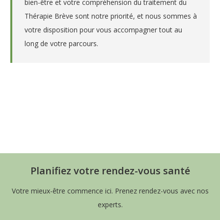
bien-être et votre compréhension du traitement du
Thérapie Brève sont notre priorité, et nous sommes à
votre disposition pour vous accompagner tout au
long de votre parcours.
Thérapie brève pour la gestion
du stress
Thérapie brève Belgique
la thérapie brève pour la gestion du stress Belgique,
Thérapie brève en Belgique,
Thérapeutes Belgique,
Psychologue Belgique
Planifiez votre rendez-vous santé
Votre mieux-être commence ici. Prenez rendez-vous avec nos
experts.