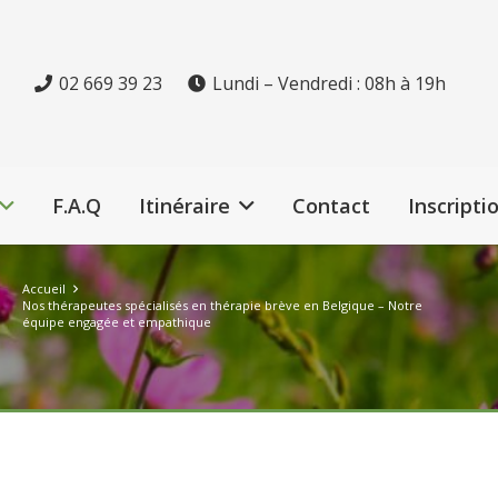
02 669 39 23
Lundi – Vendredi : 08h à 19h
F.A.Q
Itinéraire
Contact
Inscripti
Accueil
Nos thérapeutes spécialisés en thérapie brève en Belgique – Notre
équipe engagée et empathique