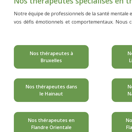
Nos thérapeutes spécialisés en t
Notre équipe de professionnels de la santé mentale 
vos défis émotionnels et comportementaux. Nous cro
thérapeutes spécialisés en thérapie brève en Belgiqu
Nos thérapeutes à
N
Bruxelles
L
Nos thérapeutes dans
N
le Hainaut
N
Nos thérapeutes en
No
Flandre Orientale
Fl