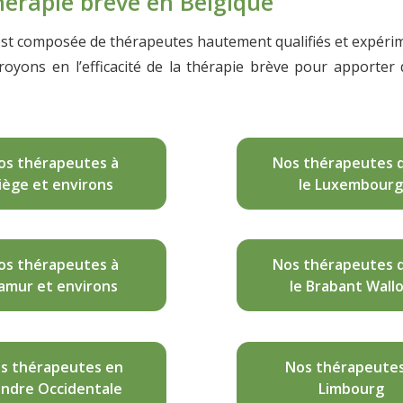
hérapie brève en Belgique
est composée de thérapeutes hautement qualifiés et expér
yons en l’efficacité de la thérapie brève pour apporter d
e
os thérapeutes à
Nos thérapeutes 
iège et environs
le Luxembourg
os thérapeutes à
Nos thérapeutes 
amur et environs
le Brabant Wall
s thérapeutes en
Nos thérapeutes
andre Occidentale
Limbourg