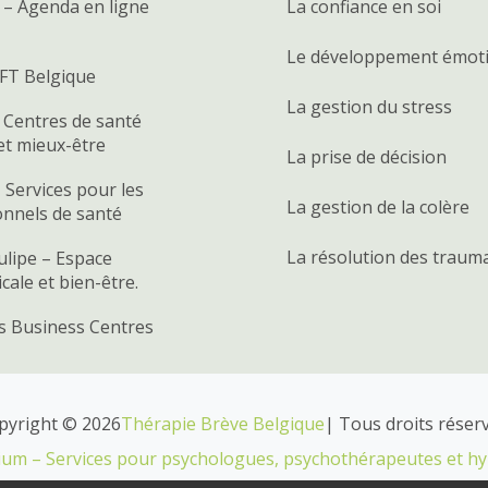
 – Agenda en ligne
La confiance en soi
Le développement émot
FT Belgique
La gestion du stress
 Centres de santé
et mieux-être
La prise de décision
 Services pour les
La gestion de la colère
onnels de santé
La résolution des traum
ulipe – Espace
ale et bien-être.
us Business Centres
pyright © 2026
Thérapie Brève Belgique
| Tous droits réserv
ium – Services pour psychologues, psychothérapeutes et h