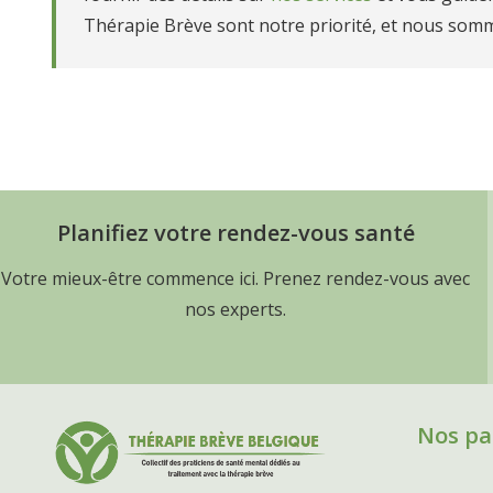
Thérapie Brève sont notre priorité, et nous som
thérapeutes spécialisés en théra
Thérapie brève Belgique
Thérapie brève en Belgique,
Psychologue Belgique,
t
Planifiez votre rendez-vous santé
Votre mieux-être commence ici. Prenez rendez-vous avec
nos experts.
Nos pa