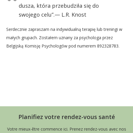
dusza, która przebudziła się do
swojego celu”.— L.R. Knost
Serdecznie zapraszam na indywidualną terapię lub treningi w
małych grupach. Zostałem uznany za psychologa przez
Belgijską Komisję Psychologów pod numerem 892328783.
Psycholog Uccle – Louvain | Aga Dymacz
Planifiez votre rendez-vous santé
Votre mieux-être commence ici. Prenez rendez-vous avec nos