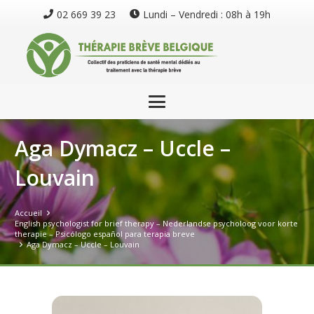
02 669 39 23
Lundi – Vendredi : 08h à 19h
Aga Dymacz – Uccle –
Louvain
Accueil
English psychologist for brief therapy – Nederlandse psycholoog voor korte
therapie – Psicólogo español para terapia breve
Aga Dymacz – Uccle – Louvain