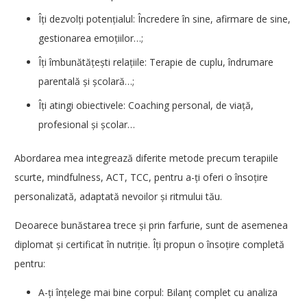
Îți dezvolți potențialul: Încredere în sine, afirmare de sine,
gestionarea emoțiilor…;
Îți îmbunătățești relațiile: Terapie de cuplu, îndrumare
parentală și școlară…;
Îți atingi obiectivele: Coaching personal, de viață,
profesional și școlar…
Abordarea mea integrează diferite metode precum terapiile
scurte, mindfulness, ACT, TCC, pentru a-ți oferi o însoțire
personalizată, adaptată nevoilor și ritmului tău.
Deoarece bunăstarea trece și prin farfurie, sunt de asemenea
diplomat și certificat în nutriție. Îți propun o însoțire completă
pentru:
A-ți înțelege mai bine corpul: Bilanț complet cu analiza