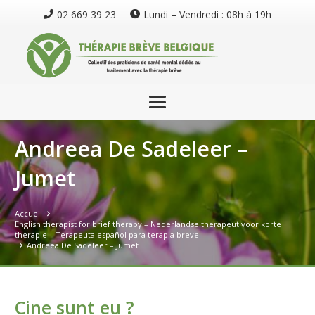
02 669 39 23
Lundi – Vendredi : 08h à 19h
Andreea De Sadeleer –
Jumet
Accueil
English therapist for brief therapy – Nederlandse therapeut voor korte
therapie – Terapeuta español para terapia breve
Andreea De Sadeleer – Jumet
Cine sunt eu ?