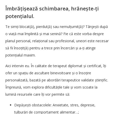
Îmbrățișează schimbarea, hrănește-ți
potențialul.
Te simți blocat(ă), pierdut(ă) sau nemulțumit(ă)? Tânjești după
o viață mai împlinită și mai senină? Fie că este vorba despre
planul personal, relațional sau profesional, uneori este necesar
să fii însoțit(ă) pentru a trece prin încercări și a-ți atinge
potențialul maxim.
Aici intervin eu. În calitate de terapeut diplomat și certificat, îți
ofer un spațiu de ascultare binevoitoare și o însoțire
personalizată, bazată pe abordări terapeutice validate științific.
Împreună, vom explora dificultățile tale și vom scoate la
lumină resursele care îți vor permite să:
Depășești obstacolele: Anxietate, stres, depresie,
tulburări de comportament alimentar…;