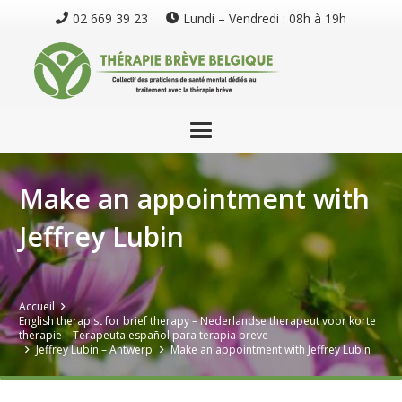
02 669 39 23
Lundi – Vendredi : 08h à 19h
Make an appointment with
Jeffrey Lubin
Accueil
English therapist for brief therapy – Nederlandse therapeut voor korte
therapie – Terapeuta español para terapia breve
Jeffrey Lubin – Antwerp
Make an appointment with Jeffrey Lubin