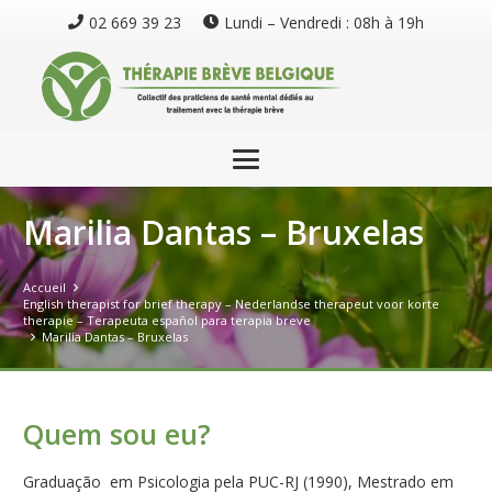
02 669 39 23
Lundi – Vendredi : 08h à 19h
Marilia Dantas – Bruxelas
Accueil
English therapist for brief therapy – Nederlandse therapeut voor korte
therapie – Terapeuta español para terapia breve
Marilia Dantas – Bruxelas
Quem sou eu?
Graduação em Psicologia pela PUC-RJ (1990), Mestrado em