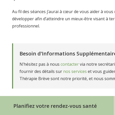
Au fil des séances j’aurai à cœur de vous aider à vous
développer afin d’atteindre un mieux-être visant à 
professionnel.
Besoin d’Informations Supplémentair
N’hésitez pas à nous
contacter
via notre secrétar
fournir des détails sur
nos services
et vous guide
Thérapie Brève sont notre priorité, et nous som
Psychologue
Thérapie brève Belgique
Planifiez votre rendez-vous santé
Thérapie brève en Belgique,
Psychologue
Psychologu