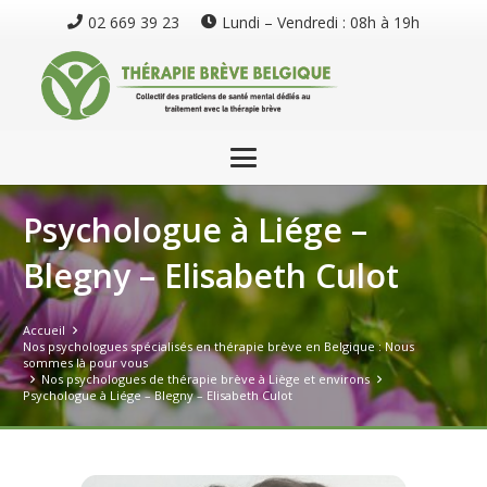
02 669 39 23
Lundi – Vendredi : 08h à 19h
Psychologue à Liége –
Blegny – Elisabeth Culot
Accueil
Nos psychologues spécialisés en thérapie brève en Belgique : Nous
sommes là pour vous
Nos psychologues de thérapie brève à Liège et environs
Psychologue à Liége – Blegny – Elisabeth Culot