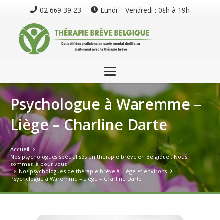
02 669 39 23
Lundi – Vendredi : 08h à 19h
Psychologue à Waremme –
Liège – Charline Darte
Accueil
Nos psychologues spécialisés en thérapie brève en Belgique : Nous
sommes là pour vous
Nos psychologues de thérapie brève à Liège et environs
Psychologue à Waremme – Liège – Charline Darte