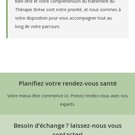
bien-être et votre compréhension du traitement du
Thérapie Brève sont notre priorité, et nous sommes à
votre disposition pour vous accompagner tout au
long de votre parcours.
Psychologue à Waremme –
Liège – Charline Darte
Thérapie brève Belgique
Planifiez votre rendez-vous santé
Thérapie brève en Belgique,
Psychologue Belgique,
Psychologue à Waremme – Liège – Charline Darte ,
Votre mieux-être commence ici. Prenez rendez-vous avec nos
psychologue spécialisé en thérapie brève en Belgique
experts.
Besoin d’échange ? laissez-nous vous
contacter!