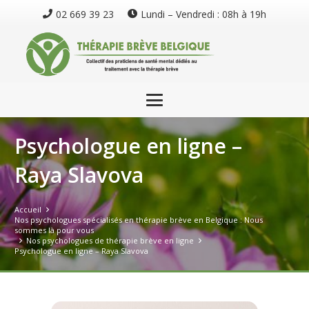
02 669 39 23
Lundi – Vendredi : 08h à 19h
Psychologue en ligne –
Raya Slavova
Accueil
Nos psychologues spécialisés en thérapie brève en Belgique : Nous
sommes là pour vous
Nos psychologues de thérapie brève en ligne
Psychologue en ligne – Raya Slavova